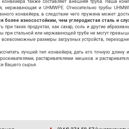
 конвейера также составляет внешняя труба. Наша комп
ая, нержавеющая и UHMWPE. Относительно трубы UHMWPE
нного конвейера, в следствии чего пружина может дост
 более износостойким, чем углеродистая сталь и слу
 при таких продуктах, как сахар, соль и другие абразив
 при стальной или нержавеющей трубе не могут превышат
всевозможные размеры загрузных устройств, переходник
ссчитать лучший тип конвейера, дать его точную длину 
росеивателями, растаривателями мешков и растаривате
и Вашего сырья.