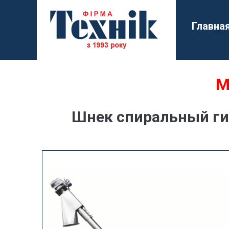
Главна
М
Шнек спиральный гиб