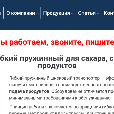
я
О компании
Продукция
Статьи
Кон
ы работаем, звоните, пишите
кий пружинный для сахара, с
продуктов
Гибкий пружинный шнековый транспортер — эфф
сыпучих материалов в производственных процес
подаче продуктов
. Оборудование отличается п
минимальными требованиями к обслуживанию.
Принцип работы заключается во вращении гибкой
перемещает продукт вдоль трассы. Конструкци