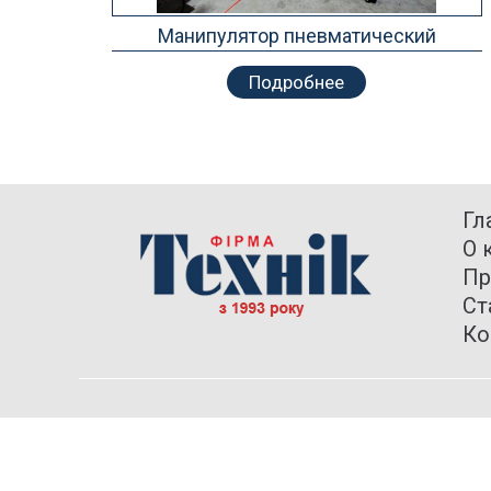
Манипулятор пневматический
Подробнее
Гл
О 
Пр
Ст
Ко