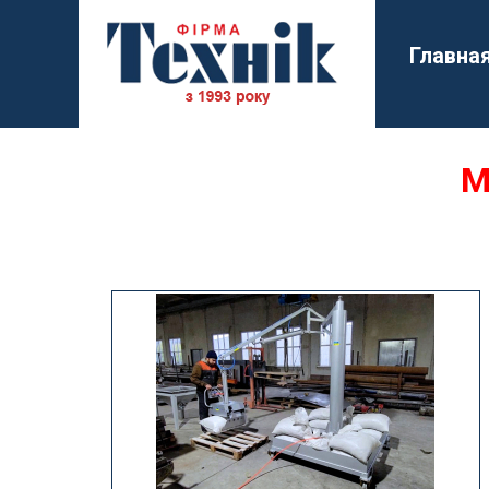
Главна
М