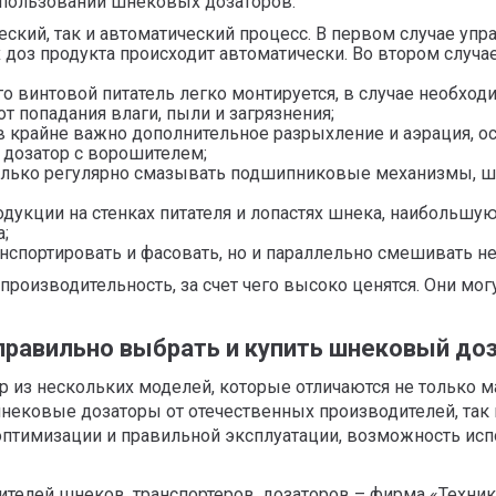
пользовании шнековых дозаторов:
ский, так и автоматический процесс. В первом случае уп
х доз продукта происходит автоматически. Во втором случ
его винтовой питатель легко монтируется, в случае необход
 попадания влаги, пыли и загрязнения;
 крайне важно дополнительное разрыхление и аэрация, ос
 дозатор с ворошителем;
олько регулярно смазывать подшипниковые механизмы, ш
одукции на стенках питателя и лопастях шнека, наибольшу
;
нспортировать и фасовать, но и параллельно смешивать н
оизводительность, за счет чего высоко ценятся. Они могу
правильно выбрать и купить шнековый до
 из нескольких моделей, которые отличаются не только м
нековые дозаторы от отечественных производителей, так
оптимизации и правильной эксплуатации, возможность ис
телей шнеков, транспортеров, дозаторов – фирма «Техник