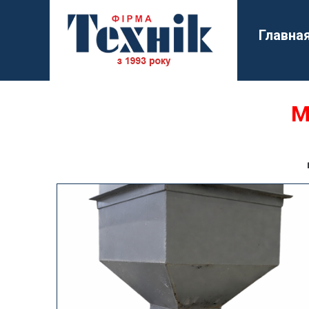
Главна
М