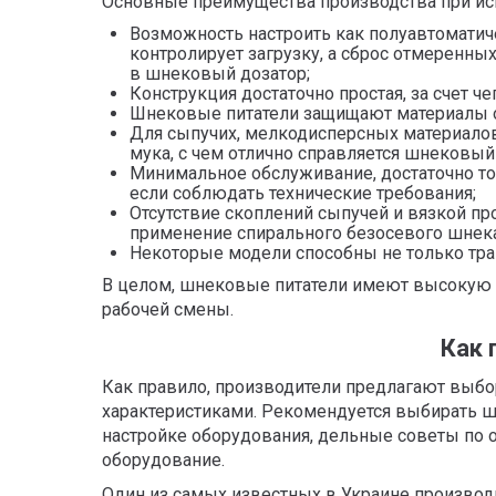
Основные преимущества производства при ис
Возможность настроить как полуавтоматиче
контролирует загрузку, а сброс отмеренны
в шнековый дозатор;
Конструкция достаточно простая, за счет ч
Шнековые питатели защищают материалы от
Для сыпучих, мелкодисперсных материалов
мука, с чем отлично справляется шнековый
Минимальное обслуживание, достаточно т
если соблюдать технические требования;
Отсутствие скоплений сыпучей и вязкой пр
применение спирального безосевого шнека
Некоторые модели способны не только тра
В целом, шнековые питатели имеют высокую пр
рабочей смены.
Как 
Как правило, производители предлагают выбор
характеристиками. Рекомендуется выбирать ш
настройке оборудования, дельные советы по 
оборудование.
Один из самых известных в Украине производи