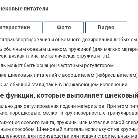
нековые питатели
актеристики
Фото
Видео
я транспортирования и объемного дозирования любых сыпу
ть обычным осевым шнеком, пружиной (для мягких мате
к, вязкая глина, металлическая стружка и т.п.).
ль может быть оснащен частотным регулятором.
ие шнековых питателей с ворошителем (набрасывателем)
к из обычной стали, так и в нержавеющем исполнении.
е функции, которые выполняет шнековый
льно для регулирования подачи материалов. При этом пи
зкие, порошковые, мелко- и крупнозернистые, гранулиров
ижения осевого винта, пружины или металлической спира
ьным способом. Шнековый питатель используют на крупных
ленности, для производства или подачи строительных мате