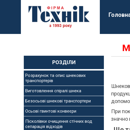
Головн
М
РОЗДІЛИ
Розрахунок та опис шнекових
транспортерів
Шнекови
Виготовлення спіралі шнека
продукц
допомо
Безосьові шнекові транспортери
При пок
Осьові гвинтові конвеєри
значно 
Пісколівки очищення стічних вод
сепарація відходів
Що та