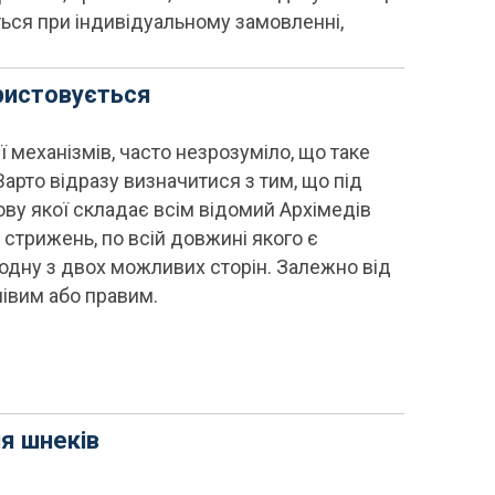
ься при індивідуальному замовленні,
ористовується
ї механізмів, часто незрозуміло, що таке
 Варто відразу визначитися з тим, що під
ву якої складає всім відомий Архімедів
й стрижень, по всій довжині якого є
 одну з двох можливих сторін. Залежно від
івим або правим.
я шнеків