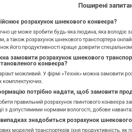
Поширені запита
ійснює розрахунок шнекового конвеєра?
чно це може зробити будь-яка людина, яка володіє з
и, а також розрахунок шнекового транспортера онлайн
нок його продуктивності краще довірити спеціальном
на замовити розрахунок шнекового транспор
становленого конвеєра?
аріант можливий. У фірмі «Технік» можна замовити ро
х комплектуючих.
формацію потрібно надати, щоб замовити про
бити правильний розрахунок гвинтового конвеєра за
ії з допустимими нормами вологості, добове навантаж
 випадках знадобиться розрахунок шнекового
ових моделей транспортерів їхня продуктивність, як пр