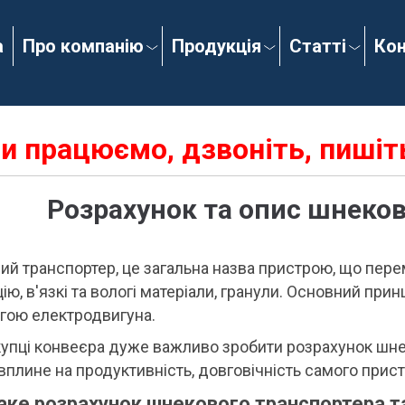
а
Про компанію
Продукція
Статті
Ко
и працюємо, дзвоніть, пишіть
Розрахунок та опис шнеков
й транспортер, це загальна назва пристрою, що пере
ію, в'язкі та вологі матеріали, гранули. Основний при
гою електродвигуна.
упці конвеєра дуже важливо зробити розрахунок шнек
вплине на продуктивність, довговічність самого при
ке розрахунок шнекового транспортера та 