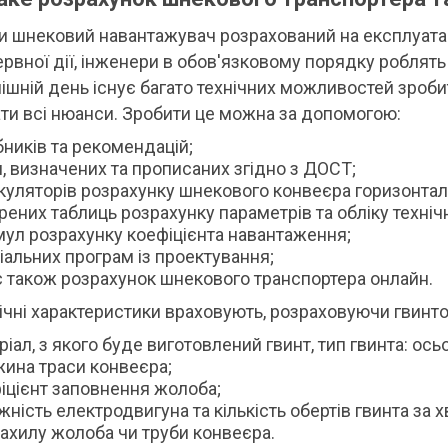
и шнековий навантажувач розрахований на експлуатац
рвної дії, інженери в обов'язковому порядку роблять
ішній день існує багато технічних можливостей зроб
ти всі нюанси. Зробити це можна за допомогою:
бників та рекомендацій;
, визначених та прописаних згідно з ДОСТ;
куляторів розрахунку шнекового конвеєра горизонталь
рених таблиць розрахунку параметрів та обліку техніч
ул розрахунку коефіцієнта навантаження;
іальних програм із проектування;
є також розрахунок шнекового транспортера онлайн.
нічні характеристики враховують, розраховуючи гвинт
ріал, з якого буде виготовлений гвинт, тип гвинта: ос
ина траси конвеєра;
іцієнт заповнення жолоба;
жність електродвигуна та кількість обертів гвинта за 
нахилу жолоба чи труби конвеєра.