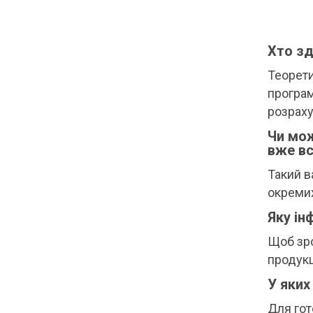
Хто зд
Теорети
програм
розраху
Чи мож
вже в
Такий в
окреми
Яку ін
Щоб зро
продукц
У яких
Для гот