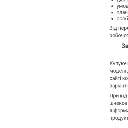
умов
план
особ
Від пер
робочог
За
Купуючи
моделі 
сайті к
варіант
При інд
шнеково
Інформа
продук