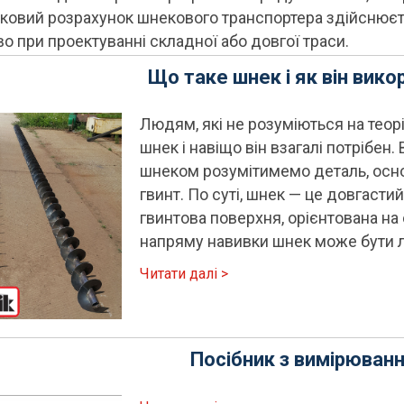
ковий розрахунок шнекового транспортера здійснюєт
о при проектуванні складної або довгої траси.
Що таке шнек і як він вик
Людям, які не розуміються на теорі
шнек і навіщо він взагалі потрібен.
шнеком розумітимемо деталь, осно
гвинт. По суті, шнек — це довгасти
гвинтова поверхня, орієнтована на
напряму навивки шнек може бути л
Читати далі >
Посібник з вимірюванн