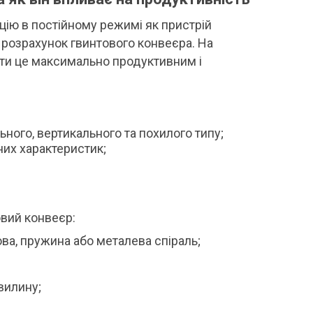
ію в постійному режимі як пристрій
 розрахунок гвинтового конвеєра. На
ити це максимально продуктивним і
ного, вертикального та похилого типу;
них характеристик;
овий конвеєр:
ьова, пружина або металева спіраль;
хвилину;