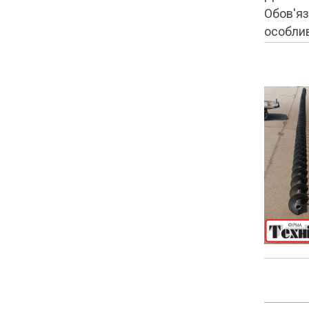
Обов'яз
особлив