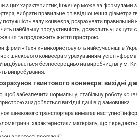
и з цих характеристик, інженер може за формулами 
ртера, вибрати правильне співвідношення діаметра гв
у потужність валу конвеєра, розрахувати правильний 
чить найбільшу продуктивність, дозволить уникнути с
аження та продовжить життя пристрою.
и фірми «Технік» використовують найсучасніші в Украї
нок шнекового конвеєра з урахуванням усієї інформац
 відбувається безпосередньо на виробництві у м. Київ
ять випробування.
озрахунок гвинтового конвеєра: вихідні да
о, щоб забезпечити нормальну, стабільну роботу конве
пристрою знадобляться вихідні дані від замовника.
нок шнекового транспортера вимагає наступної інфор
улометричні характеристики матеріалу, що передається
;
азон вологості продукції;