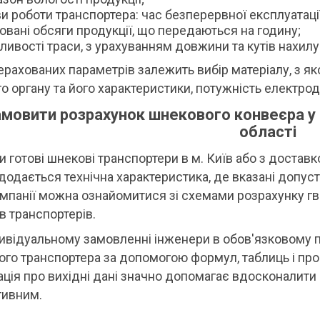
и роботи транспортера: час безперервної експлуатації
овані обсяги продукції, що передаються на годину;
ливості траси, з урахуванням довжини та кутів нахилу 
ерахованих параметрів залежить вибір матеріалу, з як
о органу та його характеристики, потужність електрод
мовити розрахунок шнекового конвеєра у ін
області
 готові шнекові транспортери в м. Київ або з доставко
додається технічна характеристика, де вказані допус
омпанії можна ознайомитися зі схемами розрахунку гв
ів транспортерів.
ивідуальному замовленні інженери в обов'язковому
го транспортера за допомогою формул, таблиць і пр
ція про вихідні дані значно допомагає вдосконалити 
тивним.