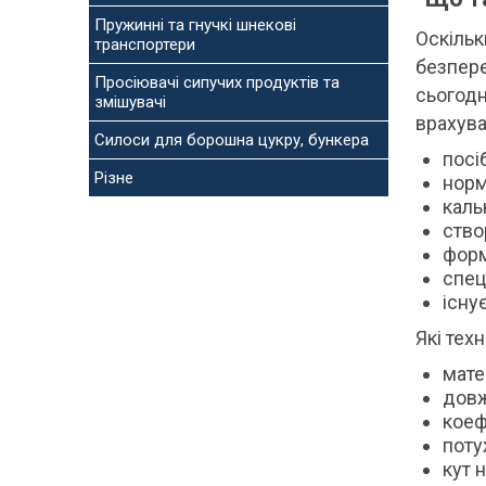
Пружинні та гнучкі шнекові
Оскільк
транспортери
безпере
Просіювачі сипучих продуктів та
сьогодн
змішувачі
врахува
Силоси для борошна цукру, бункера
посі
Різне
норм
каль
ство
форм
спец
існу
Які тех
мате
довж
коеф
поту
кут 