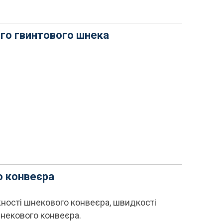
ого гвинтового шнека
о конвеєра
ності шнекового конвеєра, швидкості
шнекового конвеєра.