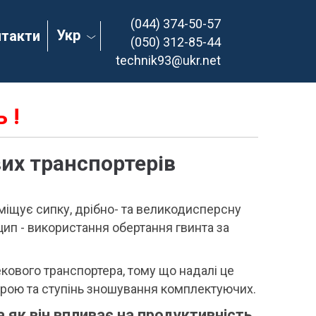
(044) 374-50-57
Укр
нтакти
(050) 312-85-44
technik93@ukr.net
 !
их транспортерів
міщує сипку, дрібно- та великодисперсну
нцип - використання обертання гвинта за
ового транспортера, тому що надалі це
строю та ступінь зношування комплектуючих.
як він впливає на продуктивність