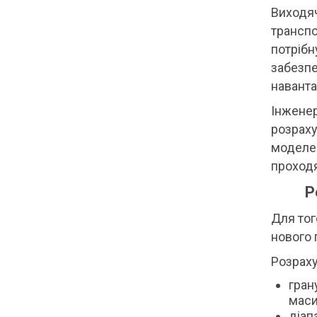
Виходяч
транспо
потрібн
забезпе
навант
Інженер
розраху
моделей
проход
Р
Для тог
нового 
Розраху
гран
маси
діап